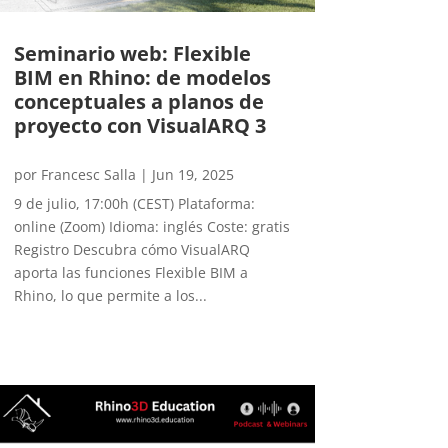
Seminario web: Flexible
BIM en Rhino: de modelos
conceptuales a planos de
proyecto con VisualARQ 3
por
Francesc Salla
|
Jun 19, 2025
9 de julio, 17:00h (CEST) Plataforma:
online (Zoom) Idioma: inglés Coste: gratis
Registro Descubra cómo VisualARQ
aporta las funciones Flexible BIM a
Rhino, lo que permite a los...