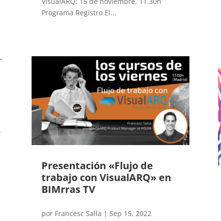
VisualARQ: 15 de noviembre, 11.30h
Programa Registro El...
Presentación «Flujo de
trabajo con VisualARQ» en
BIMrras TV
por
Francesc Salla
|
Sep 15, 2022