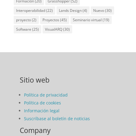
Formación
(20)
Grasshopper
(52)
Interoperabilidad
(22)
Lands Design
(4)
Nuevo
(30)
proyecto
(2)
Proyectos
(45)
Seminario virtual
(19)
Software
(25)
VisualARQ
(30)
Sitio web
Política de privacidad
Política de cookies
Información legal
Suscríbase al boletín de noticias
Company