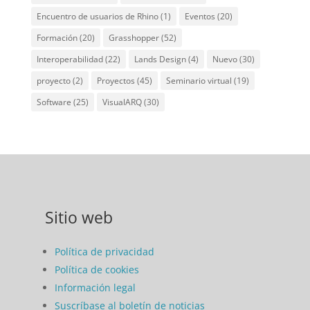
Encuentro de usuarios de Rhino
(1)
Eventos
(20)
Formación
(20)
Grasshopper
(52)
Interoperabilidad
(22)
Lands Design
(4)
Nuevo
(30)
proyecto
(2)
Proyectos
(45)
Seminario virtual
(19)
Software
(25)
VisualARQ
(30)
Sitio web
Política de privacidad
Política de cookies
Información legal
Suscríbase al boletín de noticias