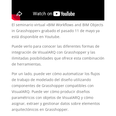
El seminario virtual «BIM Workflows and BIM Objects
in Grasshopper» grabado el pasado 11 de mayo ya
está disponible en Youtube.
Puede verlo para conocer las diferentes formas de
integración de VisualARQ con Grasshopper y las
ilimitadas posibilidades que ofrece esta combinación
de herramientas.
Por un lado, puede ver cómo automatizar los flujos
de trabajo de modelado del diseño utilizando
componentes de Grasshopper compatibles con
VisualARQ. Puede ver cómo producir diseños
paramétricos con objetos de VisualARQ y cómo
asignar, extraer y gestionar datos sobre elementos
arquitectónicos en Grasshopper.