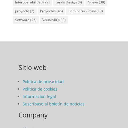
Interoperabilidad
(22)
Lands Design
(4)
Nuevo
(30)
proyecto
(2)
Proyectos
(45)
Seminario virtual
(19)
Software
(25)
VisualARQ
(30)
Sitio web
Política de privacidad
Política de cookies
Información legal
Suscríbase al boletín de noticias
Company