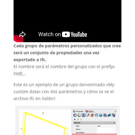
Cada grupo de parámetros personalizados que cree
será un conjunto de propiedades una vez
exportado a Ifc.
El nombre será el nombre del grupo con el prefijo
VaIfc_
.
Este es un ejemplo de un grupo denominado «My
custom data» con dos parámetros y cómo se ve el
archivo Ifc en Solibri: