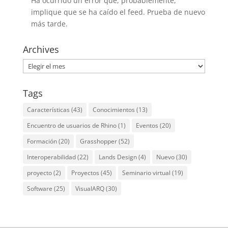
Ha ocurrido un error que, probablemente,
implique que se ha caído el feed. Prueba de nuevo
más tarde.
Archives
Archives
Tags
Características
(43)
Conocimientos
(13)
Encuentro de usuarios de Rhino
(1)
Eventos
(20)
Formación
(20)
Grasshopper
(52)
Interoperabilidad
(22)
Lands Design
(4)
Nuevo
(30)
proyecto
(2)
Proyectos
(45)
Seminario virtual
(19)
Software
(25)
VisualARQ
(30)