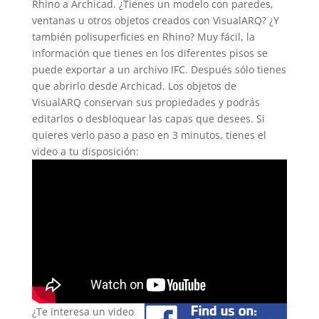
Rhino a Archicad. ¿Tienes un modelo con paredes,
ventanas u otros objetos creados con VisualARQ? ¿Y
también polisuperficies en Rhino? Muy fácil, la
información que tienes en los diferentes pisos se
puede exportar a un archivo IFC. Después sólo tienes
que abrirlo desde Archicad. Los objetos de
VisualARQ conservan sus propiedades y podrás
editarlos o desbloquear las capas que desees. Si
quieres verlo paso a paso en 3 minutos, tienes el
video a tu disposición:
¿Te interesa un video