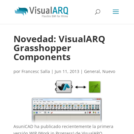
Novedad: VisualARQ
Grasshopper
Components
por
Francesc Salla
|
Jun 11, 2013
|
General
,
Nuevo
AsuniCAD ha publicado recientemente la primera
versión WIP (Work in Progress) de VisualARQ