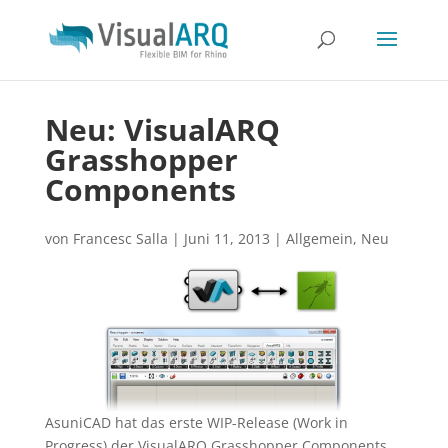
Neu: VisualARQ
Grasshopper
Components
von
Francesc Salla
|
Juni 11, 2013
|
Allgemein
,
Neu
AsuniCAD hat das erste WIP-Release (Work in
Progress) der VisualARQ Grasshopper Components