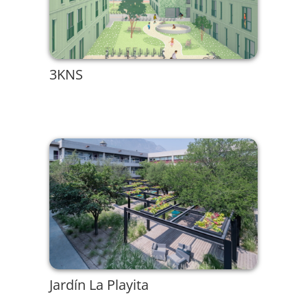
3KNS
Jardín La Playita