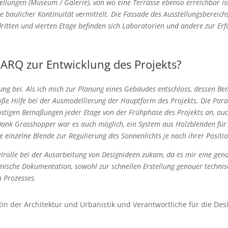
ellungen (Museum / Galerie), von wo eine Terrasse ebenso erreichbar is
e baulicher Kontinuität vermittelt. Die Fassade des Ausstellungsbereic
dritten und vierten Etage befinden sich Laboratorien und andere zur Er
alARQ zur Entwicklung des Projekts?
ung bei. Als ich mich zur Planung eines Gebäudes entschloss, dessen Be
roße Hilfe bei der Ausmodellierung der Hauptform des Projekts. Die Par
stigen Bemaßungen jeder Etage von der Frühphase des Projekts an, au
 Dank Grasshopper war es auch möglich, ein System aus Holzblenden für
ede einzelne Blende zur Regulierung des Sonnenlichts je nach ihrer Posi
selrolle bei der Ausarbeitung von Designideen zukam, da es mir eine g
ische Dokumentation, sowohl zur schnellen Erstellung genauer technis
 Prozesses.
in der Architektur und Urbanistik und Verantwortliche für die Desi