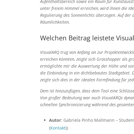
Aufenthaltsbereich sowie ein Raum für Kunstausst
unter freiem Himmel erreichen, wird ihnen die Ide
Regulierung des Sonnenlichts überzogen. Auf der 
Räumlichkeiten.
Welchen Beitrag leistete Visu
VisualARQ trug von Anfang an zur Projektentwickl
erreichen könnten, zeigte sich Grasshopper als g
ermöglichte mir die Auswertung der Höhe und son
die Einbindung in ein dichtbebautes Stadtgebiet.
zeigte sich dies in der idealen Formfindung für j
Dem ist hinzuzufügen, dass dem Tool eine Schlüs
Von großer Bedeutung war auch VisualARQs dynam
schnellen Synchronisierung während des gesamten
Autor
: Gabriela Pinho Mallmann – Student
(
Kontakt
))