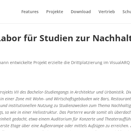
Features
Projekte
Download
Vertrieb
Sch
abor für Studien zur Nachhalt
ann entwickelte Projekt erzielte die Drittplatzierung im VisualAR
ojekts VII des Bachelor-Studiengangs in Architektur und Urbanistik. Die
 in einer Zone mit Wohn- und Wirtschaftsgebäuden wie Bars, Restaurant
n und institutionellen Nutzung zu Studienzwecken zum Thema Nachhalti
s, so wie in einer Helixstruktur. Das Parterre wurde somit als überdac
einheit gedacht, etwa einem Auditorium für Konzerte und Theateraufführ
erste Etage über eine Außenrampe oder mittels Aufzügen zu erreichen. A