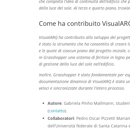
che completa l’idea di continuità dell’edificio che
della luce del sole. Al terzo e quarto piano, trovia
Come ha contribuito VisualARQ
VisualARQ ha contribuito allo sviluppo del progetto
è stato lo strumento che ha consentito di creare l
e le quote di ciascun piano dal progetto iniziale,
in Grasshopper una sistema di feritoie in legno pe
di gestione della luce del sole nell’edificio.
Inoltre, Grasshopper è stato fondamentale per esplo
documentazione dinamica di VisualARQ è stata un 
veloci e sincronizzate durante l’intero processo.
Autore
: Gabriela Pinho Mallmann, student
(
contatto
).
Collaboratori
: Pedro Oscar Pizzetti Marian
dell’Università federale di Santa Catarina