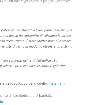
a un sistema di feritoie in legno per il controllo
e potessero spostarsi fra l vari piani, Grasshopper
re la forma ha consentito di calcolare le altezze
nsa area urbana. È stato inoltre possibile creare
er le aste di legno in modo da ottenere un sistema
ari spioventi dei tetti dell’edificio. La
 veloce e preciso e ha consentito regolazioni
e e dello sviluppo del modello.
Instagram
,
mento di Architettura e Urbanistica
.br
)).