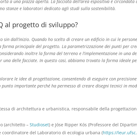
 porta a una piazza aperta. La facciata dell’area espositiva è circondata d
mo stanze e laboratori dedicato agli studi sulla sostenibilità.
 al progetto di sviluppo?
 sin dall’inizio. Quando ho scelto di creare un edificio in cui le person
a forma principale del progetto. La parametrizzazione dei punti per crea
 considerando inoltre la forma del terreno e l’implementazione in una de
r una delle facciate. In questo casi, abbiamo trovato la forma ideale p
rare le idee di progettazione, consentendo di eseguire con precisione i v
punto importante perché ha permesso di creare disegni tecnici in modo
essa di architettura e urbanistica, responsabile della progettazion
o (architetto –
Studioset
) e Jóse Ripper Kós (Professore del Diparti
 e coordinatore del Laboratorio di ecologia urbana (
https://leur.ufsc