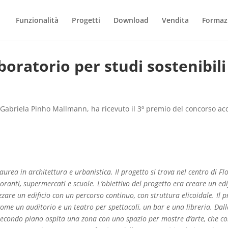
Funzionalità
Progetti
Download
Vendita
Formaz
boratorio per studi sostenibili
 Gabriela Pinho Mallmann, ha ricevuto il 3º premio del concorso 
Laurea in architettura e urbanistica. Il progetto si trova nel centro di 
oranti, supermercati e scuole. L’obiettivo del progetto era creare un edif
lizzare un edificio con un percorso continuo, con struttura elicoidale. I
, come un auditorio e un teatro per spettacoli, un bar e una libreria. Da
secondo piano ospita una zona con uno spazio per mostre d’arte, che co