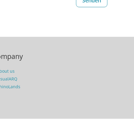
ompany
bout us
isualARQ
hinoLands