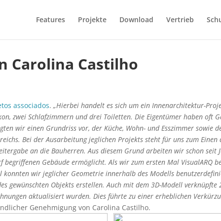
Features
Projekte
Download
Vertrieb
Sch
n Carolina Castilho
etos associados
.
„Hierbei handelt es sich um ein Innenarchitektur-Pro
n, zwei Schlafzimmern und drei Toiletten. Die Eigentümer haben oft G
legten wir einen Grundriss vor, der Küche, Wohn- und Esszimmer sowie
reichs.
Bei der Ausarbeitung jeglichen Projekts steht für uns zum Eine
tergabe an die Bauherren. Aus diesem Grund arbeiten wir schon seit J
f begriffenen Gebäude ermöglicht. Als wir zum ersten Mal VisualARQ ben
el konnten wir jeglicher Geometrie innerhalb des Modells benutzerdef
des gewünschten Objekts erstellen. Auch mit dem 3D-Modell verknüpfte 
hnungen aktualisiert wurden. Dies führte zu einer erheblichen Verkürzu
undlicher Genehmigung von Carolina Castilho.