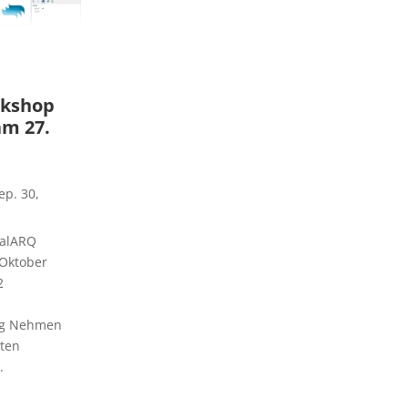
rkshop
am 27.
ep. 30,
ualARQ
 Oktober
2
ng Nehmen
ten
.