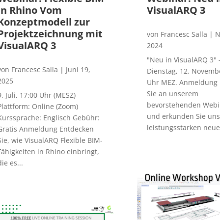
in Rhino Vom
VisualARQ 3
Konzeptmodell zur
Projektzeichnung mit
von
Francesc Salla
|
N
VisualARQ 3
2024
"Neu in VisualARQ 3" 
von
Francesc Salla
|
Juni 19,
Dienstag, 12. Novembe
2025
Uhr MEZ. Anmeldung
Sie an unserem
9. Juli, 17:00 Uhr (MESZ)
bevorstehenden Webin
Plattform: Online (Zoom)
und erkunden Sie uns
Kurssprache: Englisch Gebühr:
leistungsstarken neue
Gratis Anmeldung Entdecken
Sie, wie VisualARQ Flexible BIM-
Fähigkeiten in Rhino einbringt,
die es...