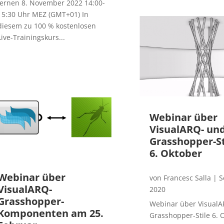
lernen 8. November 2022 14:00-
15:30 Uhr MEZ (GMT+01) In
diesem zu 100 % kostenlosen
Live-Trainingskurs...
Webinar über
VisualARQ- un
Grasshopper-S
6. Oktober
Webinar über
von
Francesc Salla
|
S
VisualARQ-
2020
Grasshopper-
Webinar über VisualA
Komponenten am 25.
Grasshopper-Stile 6. 