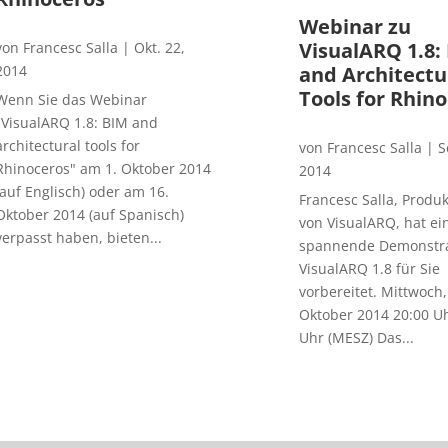
Webinar zu
VisualARQ 1.8:
von
Francesc Salla
|
Okt. 22,
2014
and Architectu
Tools for Rhin
Wenn Sie das Webinar
"VisualARQ 1.8: BIM and
architectural tools for
von
Francesc Salla
|
S
Rhinoceros" am 1. Oktober 2014
2014
(auf Englisch) oder am 16.
Francesc Salla, Prod
Oktober 2014 (auf Spanisch)
von VisualARQ, hat ei
verpasst haben, bieten...
spannende Demonstra
VisualARQ 1.8 für Sie
vorbereitet. Mittwoch,
Oktober 2014 20:00 Uh
Uhr (MESZ) Das...