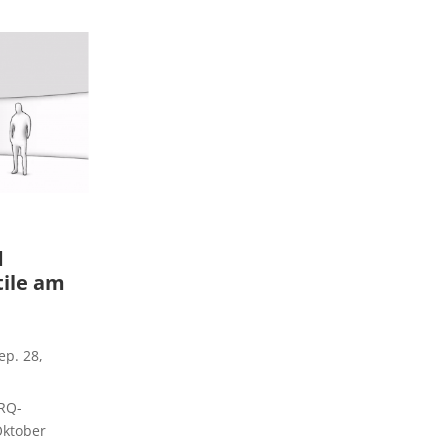
d
tile am
ep. 28,
RQ-
Oktober