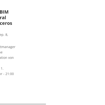
 BIM
ral
oceros
ep. 8,
uktmanager
ne
tion von
 1.
r - 21:00