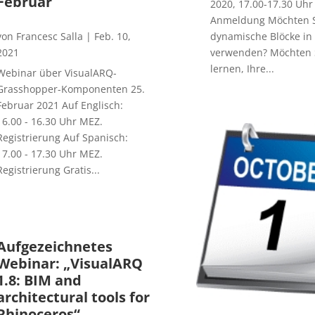
Februar
2020, 17.00-17.30 Uh
Anmeldung Möchten S
von
Francesc Salla
|
Feb. 10,
dynamische Blöcke in
2021
verwenden? Möchten 
lernen, Ihre...
Webinar über VisualARQ-
Grasshopper-Komponenten 25.
Februar 2021 Auf Englisch:
16.00 - 16.30 Uhr MEZ.
Registrierung Auf Spanisch:
17.00 - 17.30 Uhr MEZ.
Registrierung Gratis...
Aufgezeichnetes
Webinar: „VisualARQ
1.8: BIM and
architectural tools for
Rhinoceros“