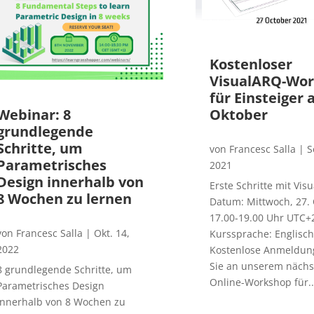
Kostenloser
VisualARQ-Wo
für Einsteiger 
Webinar: 8
Oktober
grundlegende
Schritte, um
von
Francesc Salla
|
S
Parametrisches
2021
Design innerhalb von
Erste Schritte mit Vis
8 Wochen zu lernen
Datum: Mittwoch, 27.
17.00-19.00 Uhr UTC+
von
Francesc Salla
|
Okt. 14,
Kurssprache: Englisch
2022
Kostenlose Anmeldu
Sie an unserem nächs
8 grundlegende Schritte, um
Online-Workshop für..
Parametrisches Design
innerhalb von 8 Wochen zu