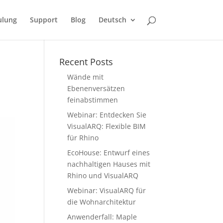
ulung
Support
Blog
Deutsch
Recent Posts
Wände mit
Ebenenversätzen
feinabstimmen
Webinar: Entdecken Sie
VisualARQ: Flexible BIM
für Rhino
EcoHouse: Entwurf eines
nachhaltigen Hauses mit
Rhino und VisualARQ
Webinar: VisualARQ für
die Wohnarchitektur
Anwenderfall: Maple