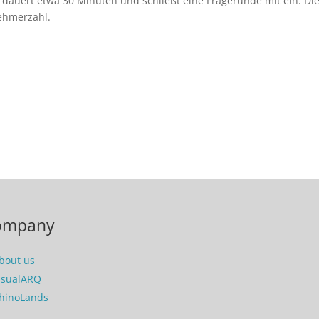
 dauert etwa 30 Minuten und schließt eine Fragerunde mit ein. Di
nehmerzahl.
ompany
bout us
isualARQ
hinoLands