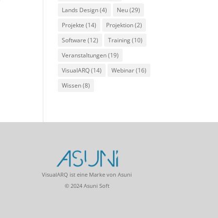
e
Lands Design
(4)
Neu
(29)
Projekte
(14)
Projektion
(2)
Software
(12)
Training
(10)
Veranstaltungen
(19)
VisualARQ
(14)
Webinar
(16)
Wissen
(8)
VisualARQ ist eine Marke von Asuni
© 2024 Asuni Soft