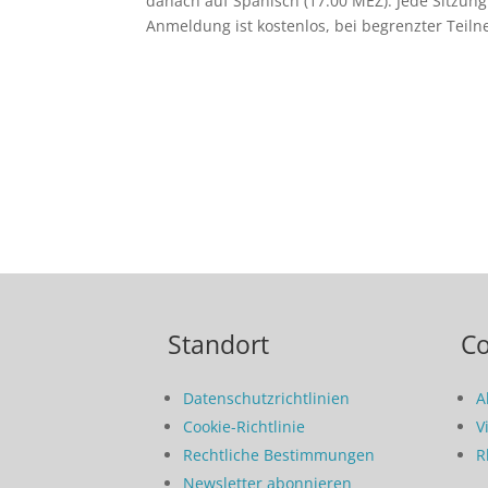
danach auf Spanisch (17.00 MEZ). Jede Sitzung
Anmeldung ist kostenlos, bei begrenzter Teil
Standort
C
Datenschutzrichtlinien
A
Cookie-Richtlinie
V
Rechtliche Bestimmungen
R
Newsletter abonnieren