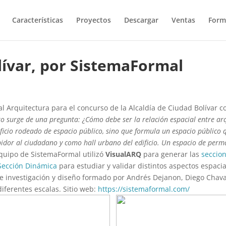
Características
Proyectos
Descargar
Ventas
Form
ívar, por SistemaFormal
l Arquitectura para el concurso de la Alcaldía de Ciudad Bolívar 
to surge de una pregunta: ¿Cómo debe ser la relación espacial entre arqu
ificio rodeado de espacio público, sino que formula un espacio público
dor al ciudadano y como hall urbano del edificio. Un espacio de perma
quipo de SistemaFormal utilizó
VisualARQ
para generar las
seccio
Sección Dinámica
para estudiar y validar distintos aspectos espacia
 investigación y diseño formado por Andrés Dejanon, Diego Chavarr
iferentes escalas. Sitio web:
https://sistemaformal.com/