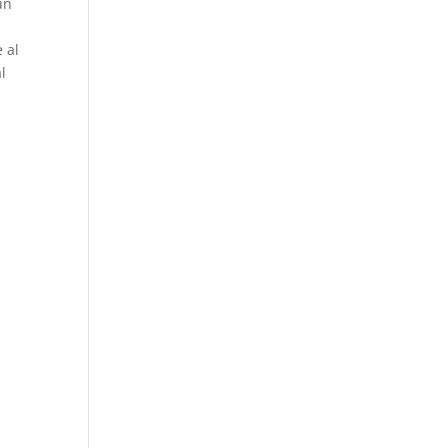
un
 al
l