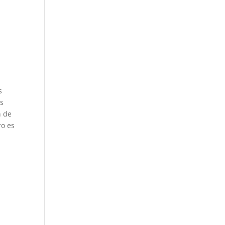
s
as
n de
ro es