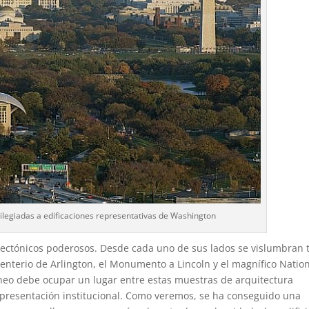
rivilegiadas a edificaciones representativas de Washington
itectónicos poderosos. Desde cada uno de sus lados se vislumbran 
menterio de Arlington, el Monumento a Lincoln y el magnífico Natio
áneo debe ocupar un lugar entre estas muestras de arquitectura
epresentación institucional. Como veremos, se ha conseguido una