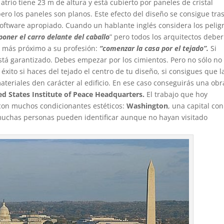
atrio tiene 23 m de altura y está cubierto por paneles de cristal
pero los paneles son planos. Este efecto del diseño se consigue tra
 software apropiado.
Cuando un hablante inglés considera los pelig
poner el carro delante del caballo
” pero todos los arquitectos debe
 más próximo a su profesión:
“comenzar la
casa por el tejado”.
Si
está garantizado. Debes empezar por los cimientos. Pero no sólo no
éxito si haces del tejado el centro de tu diseño, si consigues que l
teriales den carácter al edificio. En ese caso conseguirás una obr
ed States Institute of Peace Headquarters.
El trabajo que hoy
on muchos condicionantes estéticos:
Washington
, una capital con
muchas personas pueden identificar aunque no hayan visitado