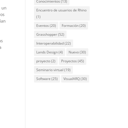
Conocimientos
(13)
s un
Encuentro de usuarios de Rhino
ros
(1)
rían
Eventos
(20)
Formación
(20)
Grasshopper
(52)
as
Interoperabilidad
(22)
a
Lands Design
(4)
Nuevo
(30)
proyecto
(2)
Proyectos
(45)
Seminario virtual
(19)
Software
(25)
VisualARQ
(30)