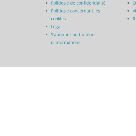
Politique de confidentialité
Q
Politique concernant les
V
cookies
R
Légal
S’abonner au bulletin
d’informations