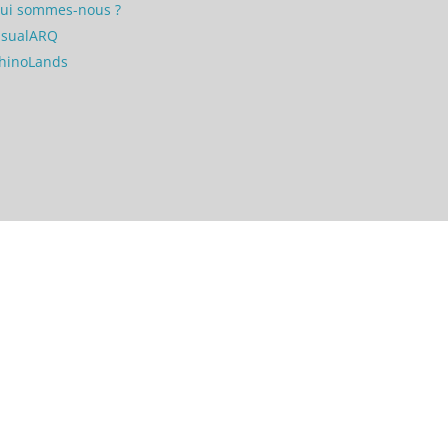
ui sommes-nous ?
isualARQ
hinoLands