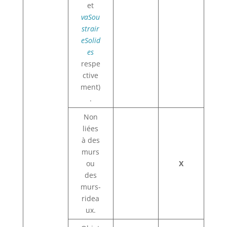
et
vaSou
strair
eSolid
es
respe
ctive
ment)
.
Non
liées
à des
murs
ou
X
des
murs-
ridea
ux.