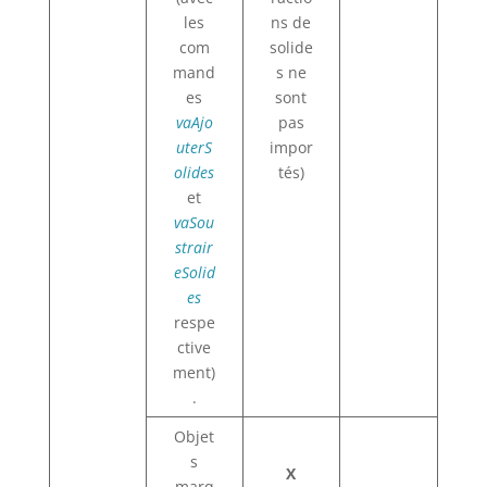
les
ns de
com
solide
mand
s ne
es
sont
vaAjo
pas
uterS
impor
olides
tés)
et
vaSou
strair
eSolid
es
respe
ctive
ment)
.
Objet
s
X
marq