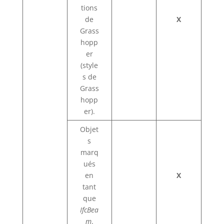
tions
de
X
Grass
hopp
er
(style
s de
Grass
hopp
er).
Objet
s
marq
ués
en
X
tant
que
IfcBea
m
.