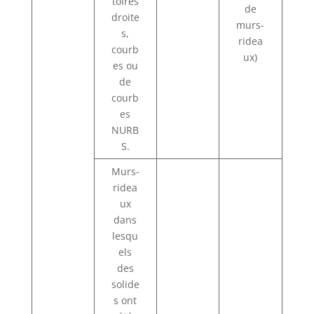
toires
de
droite
murs-
s,
ridea
courb
ux)
es ou
de
courb
es
NURB
S.
Murs-
ridea
ux
dans
lesqu
els
des
solide
s ont