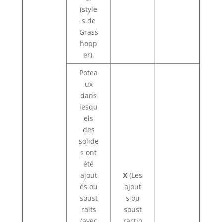
(style
s de
Grass
hopp
er).
Potea
ux
dans
lesqu
els
des
solide
s ont
été
ajout
X
(Les
és ou
ajout
soust
s ou
raits
soust
(avec
ractio