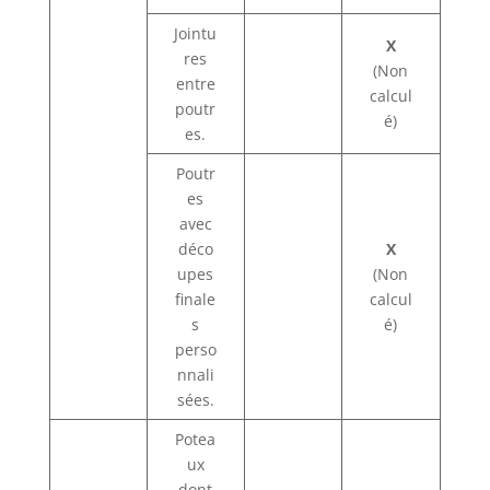
Jointu
X
res
(Non
entre
calcul
poutr
é)
es.
Poutr
es
avec
déco
X
upes
(Non
finale
calcul
s
é)
perso
nnali
sées.
Potea
ux
dont