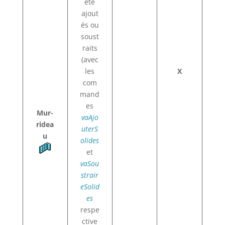
été
ajout
és ou
soust
raits
(avec
les
X
com
mand
es
Mur-
vaAjo
ridea
uterS
u
olides
et
vaSou
strair
eSolid
es
respe
ctive