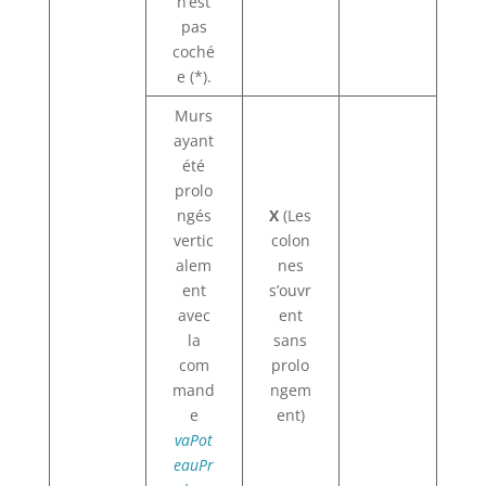
n’est
pas
coché
e (*).
Murs
ayant
été
prolo
ngés
X
(Les
vertic
colon
alem
nes
ent
s’ouvr
avec
ent
la
sans
com
prolo
mand
ngem
e
ent)
vaPot
eauPr