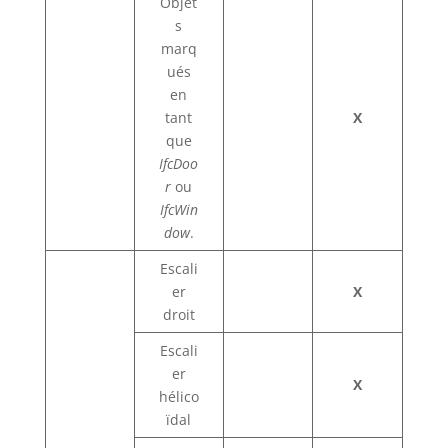
Objet
s
marq
ués
en
tant
X
que
IfcDoo
r
ou
IfcWin
dow
.
Escali
er
X
droit
Escali
er
X
hélico
ïdal