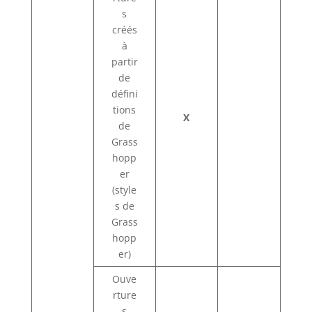
s
créés
à
partir
de
défini
tions
X
de
Grass
hopp
er
(style
s de
Grass
hopp
er)
Ouve
rture
s