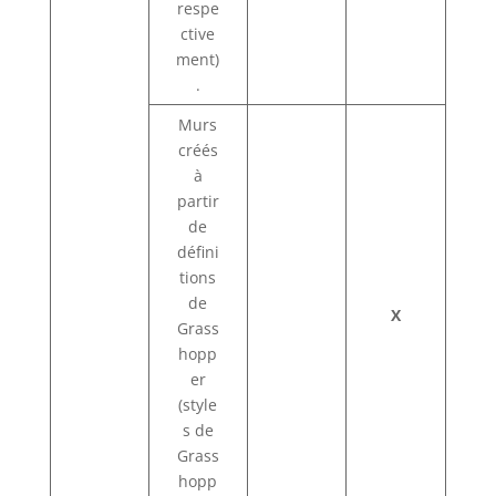
respe
ctive
ment)
.
Murs
créés
à
partir
de
défini
tions
de
X
Grass
hopp
er
(style
s de
Grass
hopp