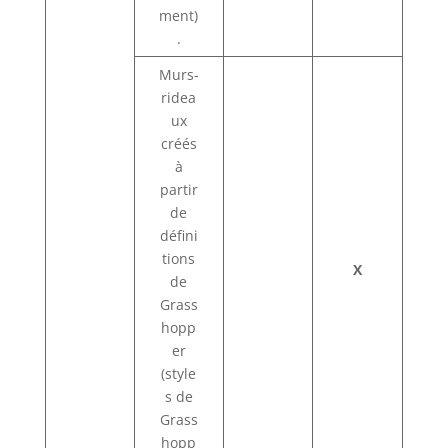
ment)
.
Murs-
ridea
ux
créés
à
partir
de
défini
tions
X
de
Grass
hopp
er
(style
s de
Grass
hopp