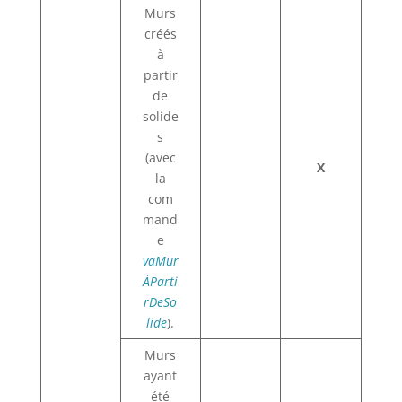
Murs
créés
à
partir
de
solide
s
(avec
X
la
com
mand
e
vaMur
ÀParti
rDeSo
lide
).
Murs
ayant
été