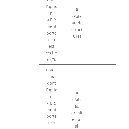
l’optio
X
n
(Pote
« Élé
au de
ment
struct
porte
ure)
ur »
est
coché
e (*).
Potea
ux
dont
l’optio
X
n
(Pote
« Élé
au
ment
archit
porte
ectur
ur »
al)