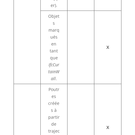
er).
Objet
s
marq
ués
en
X
tant
que
IfcCur
tainW
all
.
Poutr
es
créée
s à
partir
de
X
trajec