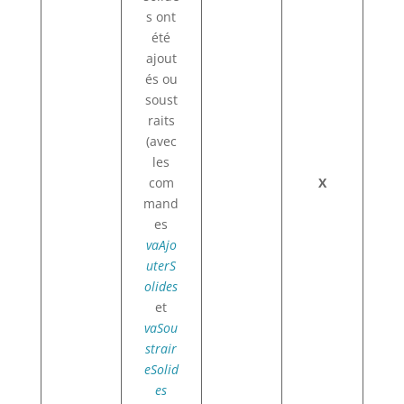
s ont
été
ajout
és ou
soust
raits
(avec
les
com
X
mand
es
vaAjo
uterS
olides
et
vaSou
strair
eSolid
es