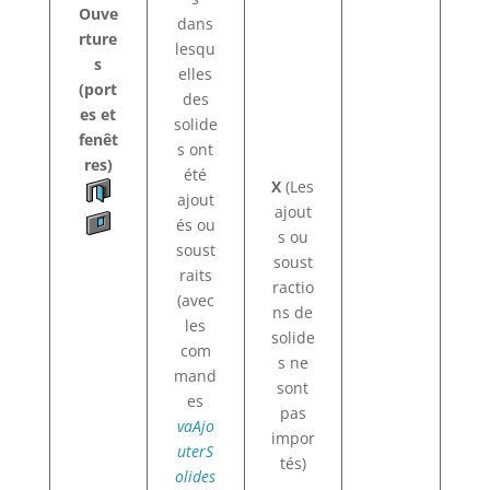
Ouve
dans
rture
lesqu
s
elles
(port
des
es et
solide
fenêt
s ont
res)
été
X
(Les
ajout
ajout
és ou
s ou
soust
soust
raits
ractio
(avec
ns de
les
solide
com
s ne
mand
sont
es
pas
vaAjo
impor
uterS
tés)
olides