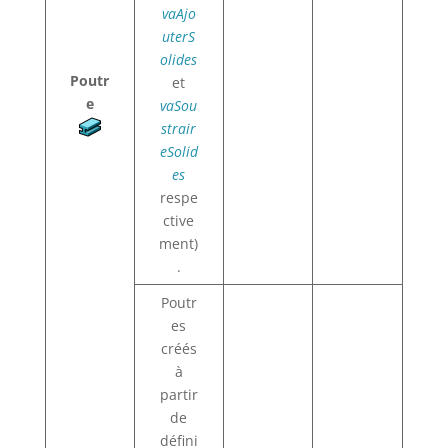
vaAjo
uterS
olides
Poutr
et
e
vaSou
strair
eSolid
es
respe
ctive
ment)
.
Poutr
es
créés
à
partir
de
défini