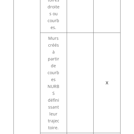
droite
s ou
courb
es.
Murs
créés
à
partir
de
courb
es
X
NURB
S
défini
ssant
leur
trajec
toire.