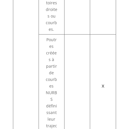
toires
droite
s ou
courb
es.
Poutr
es
créée
s à
partir
de
courb
es
X
NURB
S
défini
ssant
leur
trajec