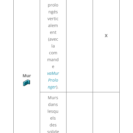
prolo
ngés
vertic
alem
ent
X
(avec
la
com
mand
e
vaMur
Mur
Prolo
nger
).
Murs
dans
lesqu
els
des
solide