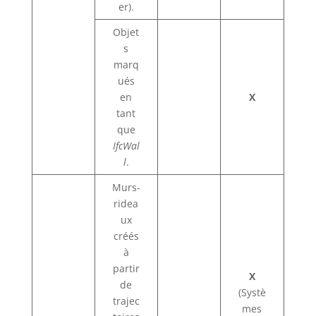
er).
Objet
s
marq
ués
en
X
tant
que
IfcWal
l
.
Murs-
ridea
ux
créés
à
partir
X
de
(Systè
trajec
mes