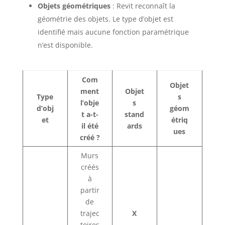
Objets géométriques
: Revit reconnaît la
géométrie des objets. Le type d’objet est
identifié mais aucune fonction paramétrique
n’est disponible.
Com
Objet
ment
Objet
Type
s
l’obje
s
d’obj
géom
t a-t-
stand
et
étriq
il été
ards
ues
créé ?
Murs
créés
à
partir
de
trajec
X
toires