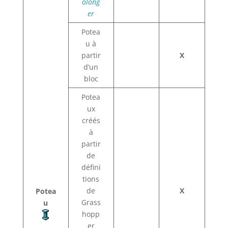
olong
er
Potea
u à
partir
X
d’un
bloc
Potea
ux
créés
à
partir
de
défini
tions
de
X
Potea
Grass
u
hopp
er