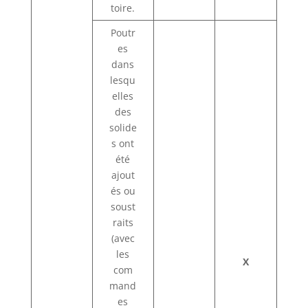
toire.
Poutr
es
dans
lesqu
elles
des
solide
s ont
été
ajout
és ou
soust
raits
(avec
les
X
com
mand
es