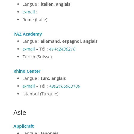
Langue :
italien, anglais
e-mail :
Rome (Italie)
PAZ Academy
Langue :
allemand, espagnol, anglais
e-mail
– Tél :
41442436216
Zurich (Suisse)
Rhino Center
Langue :
turc, anglais
e-mail
– Tél :
+902166063106
Istanbul (Turquie)
Asie
Applicraft
Langue :
Japonais