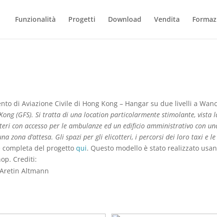
Funzionalità
Progetti
Download
Vendita
Formaz
ento di Aviazione Civile di Hong Kong – Hangar su due livelli a Wan
Kong (GFS). Si tratta di una location particolarmente stimolante, vista l
tteri con accesso per le ambulanze ed un edificio amministrativo con una 
zona d’attesa. Gli spazi per gli elicotteri, i percorsi dei loro taxi e l
e completa del progetto
qui
. Questo modello è stato realizzato usa
op. Crediti:
 Aretin Altmann