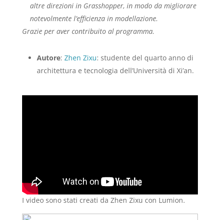
altre direzioni in Grasshopper, in modo da migliorare
notevolmente l’efficienza in modellazione.
Grazie per aver contribuito al programma.
Autore
:
Zhen Zixu
: studente del quarto anno di
architettura e tecnologia dell’Università di Xi’an.
I video sono stati creati da Zhen Zixu con Lumion.