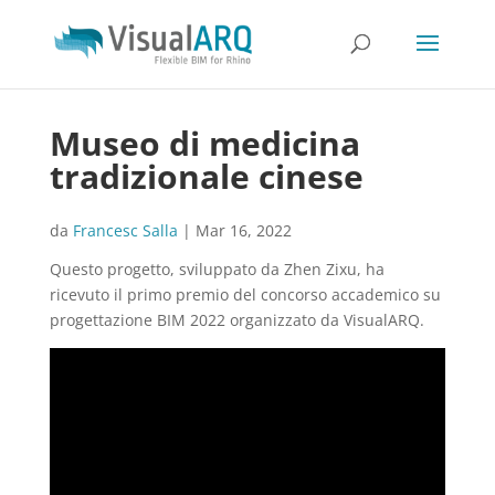
Museo di medicina
tradizionale cinese
da
Francesc Salla
|
Mar 16, 2022
Questo progetto, sviluppato da Zhen Zixu, ha
ricevuto il primo premio del concorso accademico su
progettazione BIM 2022 organizzato da VisualARQ.