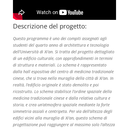
Descrizione del progetto:
Questo programma è uno dei compiti assegnati agli
studenti del quarto anno di architettura e tecnologia
dell’Università di Xi’an. Si tratta del progetto dettagliato
di un edificio culturale, con approfondimenti in termini
di struttura e materiali. Lo schema è rappresentato
dalla hall espositiva del centro di medicina tradizionale
cinese, che si trova nella muraglia della città di Xi’an. In
realtà, l’edificio originale è stato demolito e poi
ricostruito. Lo schema stabilisce l’ordine spaziale della
medicina tradizionale cinese e dalla relativa cultura e
storia, e crea un’atmosfera spaziale mediante la forte
simmetria assiali e centripeta. Per via dell’altezza degli
edifici vicini alla muraglia di Xi’an, questo schema di
progettazione può raggiungere al massimo solo l’altezza