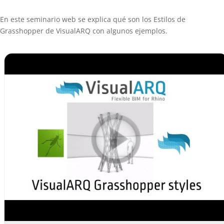
En este seminario web se explica qué son los Estilos de
Grasshopper de VisualARQ con algunos ejemplos.