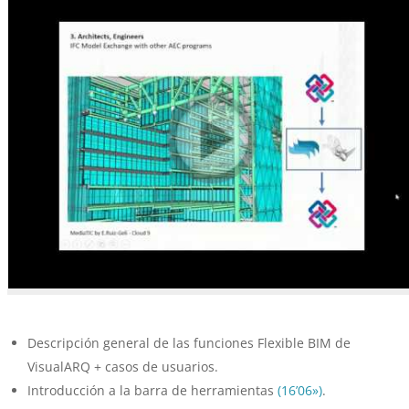
Descripción general de las funciones Flexible BIM de
VisualARQ + casos de usuarios.
Introducción a la barra de herramientas
(16’06»)
.