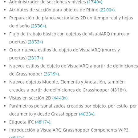
Administrador de secciones y niveles
(17’40»)
.
Atributos de sección para objetos de Rhino
(22’00»).
Preparación de planos vectoriales 2D en tiempo real y hojas
de diseño
(23’36»)
.
Flujo de trabajo básico con objetos de VisualARQ (muros y
puertas)
(28’53»)
Crear nuevos estilos de objeto de VisualARQ (muros y
puertas)
(33’17»)
Nuevos estilos de objeto de VisualARQ a partir de definiciones
de Grasshopper
(36’19»)
.
Nuevos objetos Mueble, Elemento y Anotación, también
creados a partir de definiciones de Grasshopper (43’18»)
.
Vistas en sección 2D
(44’43»)
Parámetros personalizados creados por objeto, por estilo, por
documento y desde Grasshopper
(46’33»)
.
Etiqueta IFC
(48’17»).
Introducción a VisualARQ Grasshopper Components WIP3.
(48’46»).