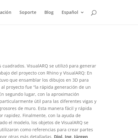
ación
Soporte
Blog
Español
s cuadrados. VisualARQ se utilizó para generar
 trabajo del proyecto con Rhino y VisualARQ: En
o tuvo que ensamblar los dibujos en 3D para
Q al proyecto fue “la rápida generación de un
 En segundo lugar, con la aproximación
articularmente útil para las diferentes vigas y
 grosores de muro. Esta manera fácil y rápida
or rapidez. Finalmente, con la ayuda de
tado el modelo, los objetos de VisualARQ se
utilizaron como referencias para crear partes
por otras más detalladas.
Dipl. Ing. Jürgen