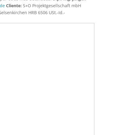
.de
Cliente:
S+O Projektgesellschaft mbH
Gelsenkirchen HRB 6506 USt.-Id.-