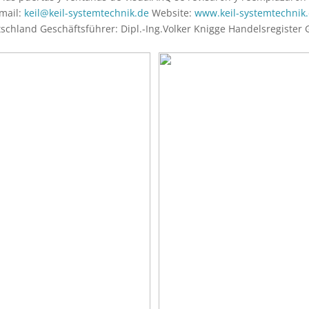
-mail:
keil@keil-systemtechnik.de
Website:
www.keil-systemtechnik
tschland Geschäftsführer: Dipl.-Ing.Volker Knigge Handelsregister 