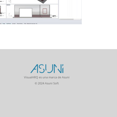
VisualARQ es una marca de Asuni
© 2024 Asuni Soft