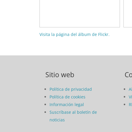
Visita la página del álbum de Flickr.
Sitio web
C
Política de privacidad
A
Política de cookies
V
Información legal
R
Suscríbase al boletín de
noticias