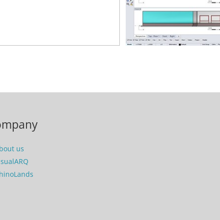
ompany
bout us
isualARQ
hinoLands