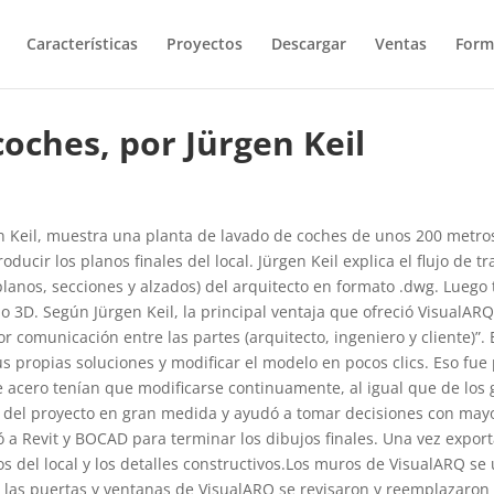
Características
Proyectos
Descargar
Ventas
Form
coches, por Jürgen Keil
gen Keil, muestra una planta de lavado de coches de unos 200 metro
roducir los planos finales del local. Jürgen Keil explica el flujo de
(planos, secciones y alzados) del arquitecto en formato .dwg. Lueg
lo 3D. Según Jürgen Keil, la principal ventaja que ofreció VisualAR
 comunicación entre las partes (arquitecto, ingeniero y cliente)”.
 propias soluciones y modificar el modelo en pocos clics. Eso fue p
de acero tenían que modificarse continuamente, al igual que de los
lo del proyecto en gran medida y ayudó a tomar decisiones con may
ó a Revit y BOCAD para terminar los dibujos finales. Una vez expor
s del local y los detalles constructivos.Los muros de VisualARQ se 
las puertas y ventanas de VisualARQ se revisaron y reemplazaron 