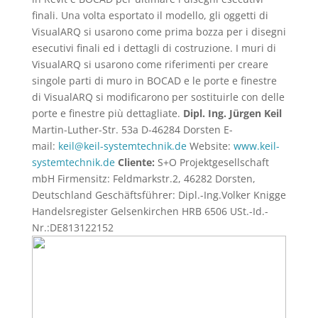
finali. Una volta esportato il modello, gli oggetti di
VisualARQ si usarono come prima bozza per i disegni
esecutivi finali ed i dettagli di costruzione. I muri di
VisualARQ si usarono come riferimenti per creare
singole parti di muro in BOCAD e le porte e finestre
di VisualARQ si modificarono per sostituirle con delle
porte e finestre più dettagliate.
Dipl. Ing. Jürgen Keil
Martin-Luther-Str. 53a D-46284 Dorsten E-
mail:
keil@keil-systemtechnik.de
Website:
www.keil-
systemtechnik.de
Cliente:
S+O Projektgesellschaft
mbH Firmensitz: Feldmarkstr.2, 46282 Dorsten,
Deutschland Geschäftsführer: Dipl.-Ing.Volker Knigge
Handelsregister Gelsenkirchen HRB 6506 USt.-Id.-
Nr.:DE813122152