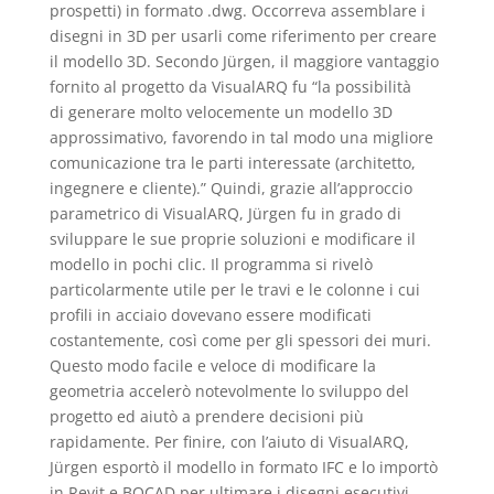
prospetti) in formato .dwg. Occorreva assemblare i
disegni in 3D per usarli come riferimento per creare
il modello 3D. Secondo Jürgen, il maggiore vantaggio
fornito al progetto da VisualARQ fu “la possibilità
di generare molto velocemente un modello 3D
approssimativo, favorendo in tal modo una migliore
comunicazione tra le parti interessate (architetto,
ingegnere e cliente).” Quindi, grazie all’approccio
parametrico di VisualARQ, Jürgen fu in grado di
sviluppare le sue proprie soluzioni e modificare il
modello in pochi clic. Il programma si rivelò
particolarmente utile per le travi e le colonne i cui
profili in acciaio dovevano essere modificati
costantemente, così come per gli spessori dei muri.
Questo modo facile e veloce di modificare la
geometria accelerò notevolmente lo sviluppo del
progetto ed aiutò a prendere decisioni più
rapidamente. Per finire, con l’aiuto di VisualARQ,
Jürgen esportò il modello in formato IFC e lo importò
in Revit e BOCAD per ultimare i disegni esecutivi