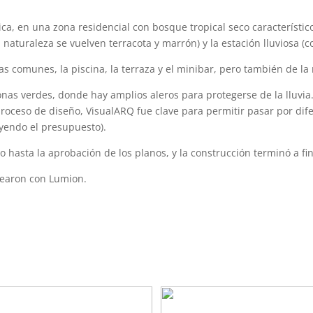
ica, en una zona residencial con bosque tropical seco característic
a naturaleza se vuelven terracota y marrón) y la estación lluviosa (c
as comunes, la piscina, la terraza y el minibar, pero también de la n
nas verdes, donde hay amplios aleros para protegerse de la lluvia
proceso de diseño, VisualARQ fue clave para permitir pasar por dife
uyendo el presupuesto).
o hasta la aprobación de los planos, y la construcción terminó a fi
rearon con Lumion.