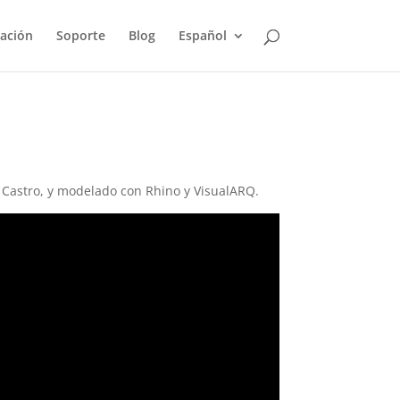
ación
Soporte
Blog
Español
r Castro, y modelado con Rhino y VisualARQ.