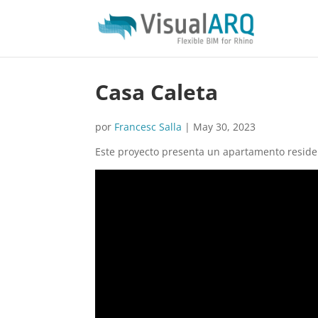
Casa Caleta
por
Francesc Salla
|
May 30, 2023
Este proyecto presenta un apartamento residen