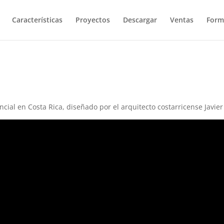
Características
Proyectos
Descargar
Ventas
Form
cial en Costa Rica, diseñado por el arquitecto costarricense Javie