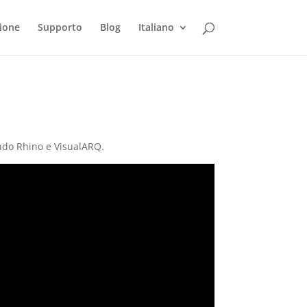
ione
Supporto
Blog
Italiano
ando Rhino e VisualARQ.