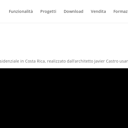
Funzionalità
Progetti
Download
Vendita
Formaz
enziale in Costa Rica, realizzato dall’architetto Javier Castro us