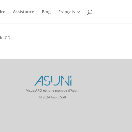
dre
Assistance
Blog
Français
de CD.
VisualARQ est une marque d’Asuni
© 2024 Asuni Soft