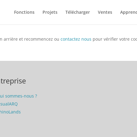
Fonctions
Projets
Télécharger
Ventes
Appren
 en arrière et recommencez ou
contactez nous
pour vérifier votre co
treprise
ui sommes-nous ?
isualARQ
hinoLands