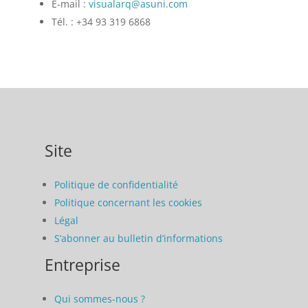
E-mail :
visualarq@asuni.com
Tél. : +34 93 319 6868
Site
Politique de confidentialité
Politique concernant les cookies
Légal
S’abonner au bulletin d’informations
Entreprise
Qui sommes-nous ?