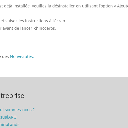
 déjà installée, veuillez la désinstaller en utilisant l’option « A
et suivez les instructions à l’écran.
r avant de lancer Rhinoceros.
ge des
Nouveautés.
treprise
ui sommes-nous ?
isualARQ
hinoLands