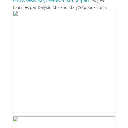
https://www.daly2.com/viru-viru-airport
Images
fournies par Dalysio Moreno (daly2@pobox.com).