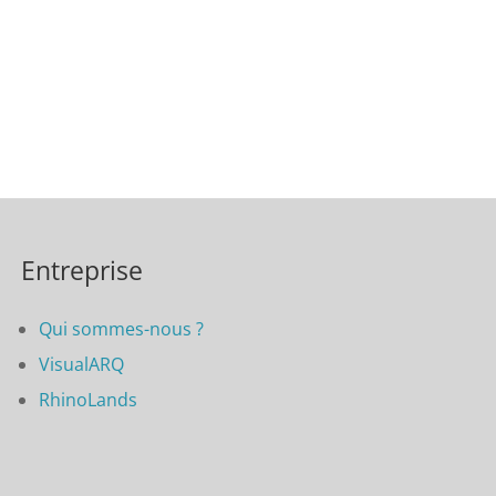
Entreprise
Qui sommes-nous ?
VisualARQ
RhinoLands