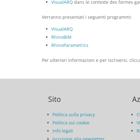
VisualARQ
dans le contexte des formes g
Verranno presentati i seguenti programmi:
VisualARQ
RhinoBIM
RhinoParametrics
Per ulteriori informazioni e per iscriversi, clic
Sito
Az
Politica sulla privacy
C
Politica sui cookie
V
Info legali
R
Iscrizione alla newsletter