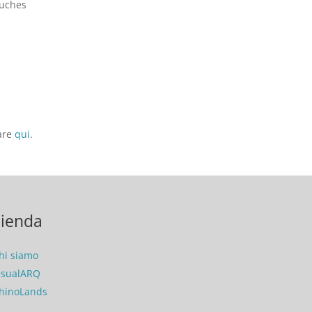
auches
care
qui
.
ienda
hi siamo
isualARQ
hinoLands