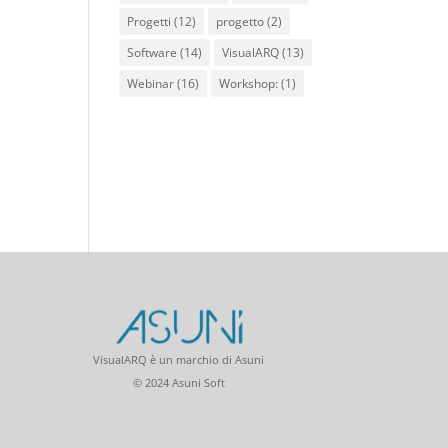
Progetti
(12)
progetto
(2)
Software
(14)
VisualARQ
(13)
Webinar
(16)
Workshop:
(1)
VisualARQ è un marchio di Asuni
© 2024 Asuni Soft