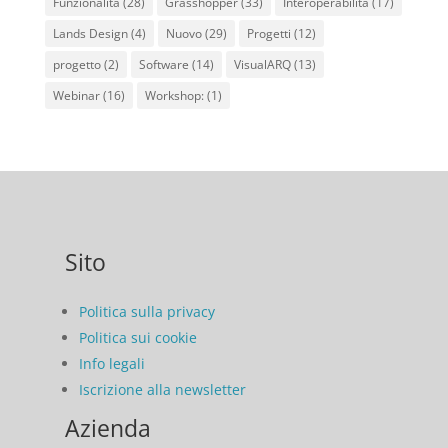
Funzionalità
(28)
Grasshopper
(33)
Interoperabilità
(17)
Lands Design
(4)
Nuovo
(29)
Progetti
(12)
progetto
(2)
Software
(14)
VisualARQ
(13)
Webinar
(16)
Workshop:
(1)
Sito
Politica sulla privacy
Politica sui cookie
Info legali
Iscrizione alla newsletter
Azienda