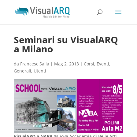
Seminari su VisualARQ
a Milano
da
Francesc Salla
|
Mag 2, 2013
|
Corsi
,
Eventi
,
Generali
,
Utenti
VisualARQ a NABA
(Nuova Accademia di Belle Arti