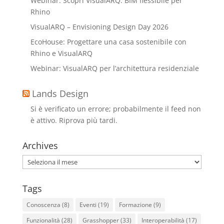
Webinar: Scopri VisualARQ: BIM flessibile per
Rhino
VisualARQ – Envisioning Design Day 2026
EcoHouse: Progettare una casa sostenibile con
Rhino e VisualARQ
Webinar: VisualARQ per l’architettura residenziale
Lands Design
Si è verificato un errore; probabilmente il feed non
è attivo. Riprova più tardi.
Archives
Archives
Tags
Conoscenza
(8)
Eventi
(19)
Formazione
(9)
Funzionalità
(28)
Grasshopper
(33)
Interoperabilità
(17)