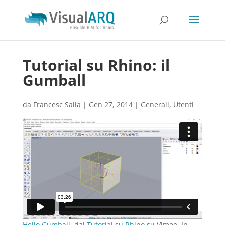
Tutorial su Rhino: il
Gumball
da
Francesc Salla
|
Gen 27, 2014
|
Generali
,
Utenti
Hello Gumball
, dai
Tutorial su Rhino
su Vimeo. In