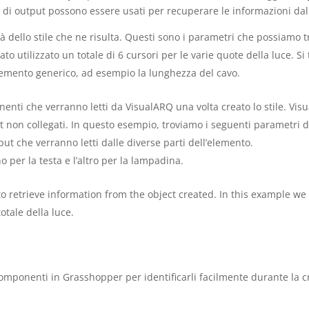
i di output possono essere usati per recuperare le informazioni dall
tà dello stile che ne risulta. Questi sono i parametri che possiamo 
ato utilizzato un totale di 6 cursori per le varie quote della luce. S
elemento generico, ad esempio la lunghezza del cavo.
nenti che verranno letti da VisualARQ una volta creato lo stile. Vis
t non collegati. In questo esempio, troviamo i seguenti parametri d
utput che verranno letti dalle diverse parti dell’elemento.
no per la testa e l’altro per la lampadina.
to retrieve information from the object created. In this example we
totale della luce.
ponenti in Grasshopper per identificarli facilmente durante la cr