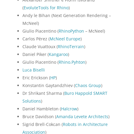
(
EvoluteTools for Rhino
)
Andy le Bihan (Next Generation Rendering –
McNeel)
Giulio Piacentino (
RhinoPython
– McNeel)
Carlos Pérez (
McNeel Europe
)
Claude Vuattoux (
RhinoTerrain
)
Daniel Piker (
Kangaroo
)
Giulio Piacentino (
Rhino.Pyhton
)
Luca Biselli
Eric Erickson (
HP
)
Konstantin Gaytandzhiev (
Chaos Group
)
Dr Shrikant Sharma (
Buro Happold SMART
Solutions
)
Daniel Hambleton (
Halcrow
)
Bruce Davidson (
Amanda Levete Architects
)
Sigrid Brell-Cokcan (
Robots in Architecture
Association
)