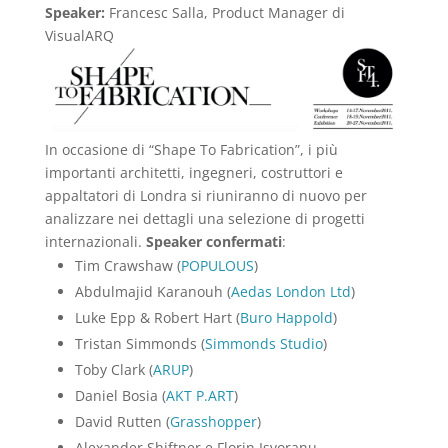
Speaker:
Francesc Salla, Product Manager di
VisualARQ
In occasione di “Shape To Fabrication”, i più
importanti architetti, ingegneri, costruttori e
appaltatori di Londra si riuniranno di nuovo per
analizzare nei dettagli una selezione di progetti
internazionali.
Speaker confermati
:
Tim Crawshaw (
POPULOUS
)
Abdulmajid Karanouh (
Aedas London Ltd
)
Luke Epp & Robert Hart (
Buro Happold
)
Tristan Simmonds (
Simmonds Studio
)
Toby Clark (
ARUP
)
Daniel Bosia (
AKT P.ART
)
David Rutten (
Grasshopper
)
Alexander Shiftner e Florin Isvoranu