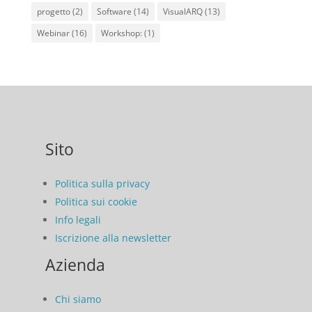
progetto
(2)
Software
(14)
VisualARQ
(13)
Webinar
(16)
Workshop:
(1)
Sito
Politica sulla privacy
Politica sui cookie
Info legali
Iscrizione alla newsletter
Azienda
Chi siamo