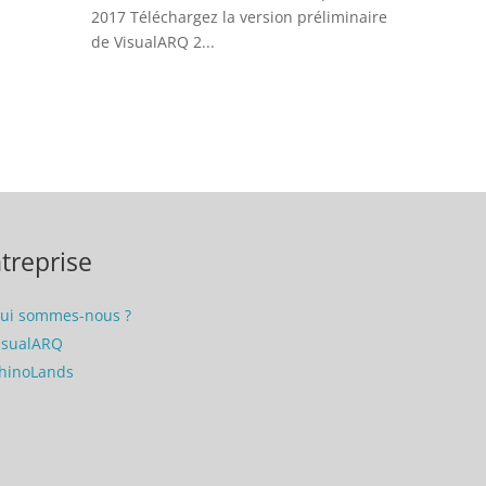
2017 Téléchargez la version préliminaire
de VisualARQ 2...
treprise
ui sommes-nous ?
isualARQ
hinoLands