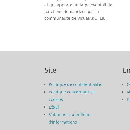
et qui apporte un large éventail de
fonctions demandées par la
communauté de VisualARQ. La...
Site
En
Politique de confidentialité
Q
Politique concernant les
V
cookies
R
Légal
S’abonner au bulletin
d’informations