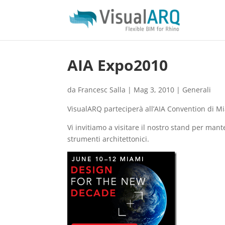
AIA Expo2010
da
Francesc Salla
|
Mag 3, 2010
|
Generali
VisualARQ parteciperà all’AIA Convention di Mi
Vi invitiamo a visitare il nostro stand per mant
strumenti architettonici.