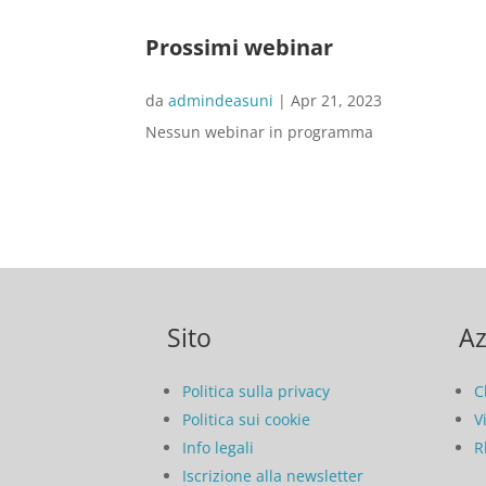
Prossimi webinar
da
admindeasuni
|
Apr 21, 2023
Nessun webinar in programma
Sito
Az
Politica sulla privacy
C
Politica sui cookie
V
Info legali
R
Iscrizione alla newsletter