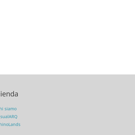
ienda
hi siamo
isualARQ
hinoLands