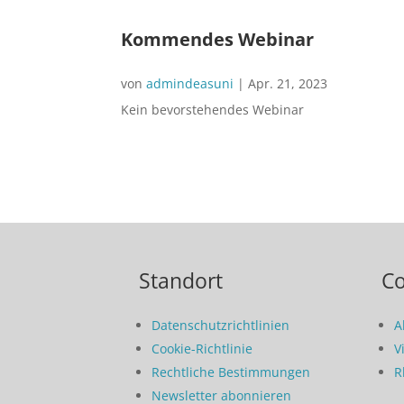
Kommendes Webinar
von
admindeasuni
|
Apr. 21, 2023
Kein bevorstehendes Webinar
Standort
C
Datenschutzrichtlinien
A
Cookie-Richtlinie
V
Rechtliche Bestimmungen
R
Newsletter abonnieren