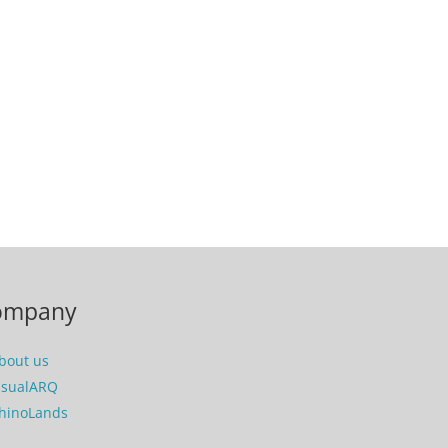
ompany
bout us
isualARQ
hinoLands