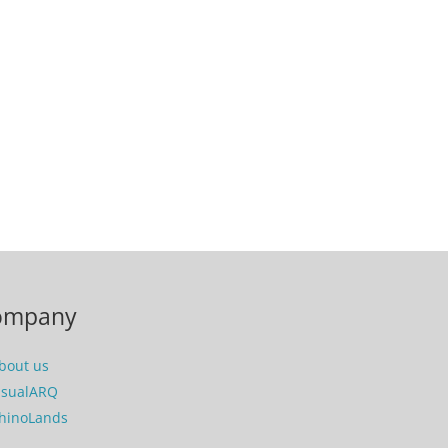
ompany
bout us
isualARQ
hinoLands