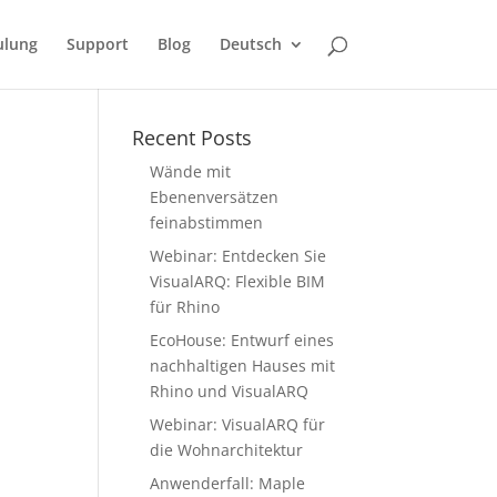
ulung
Support
Blog
Deutsch
Recent Posts
Wände mit
Ebenenversätzen
feinabstimmen
Webinar: Entdecken Sie
VisualARQ: Flexible BIM
für Rhino
EcoHouse: Entwurf eines
nachhaltigen Hauses mit
Rhino und VisualARQ
Webinar: VisualARQ für
die Wohnarchitektur
Anwenderfall: Maple