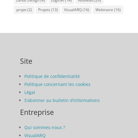
Lands Design
(4)
Logiciel
(14)
Nouveau
(29)
projet
(2)
Projets
(13)
VisualARQ
(16)
Webinaire
(16)
Site
Politique de confidentialité
Politique concernant les cookies
Légal
S’abonner au bulletin d’informations
Entreprise
Qui sommes-nous ?
VisualARQ