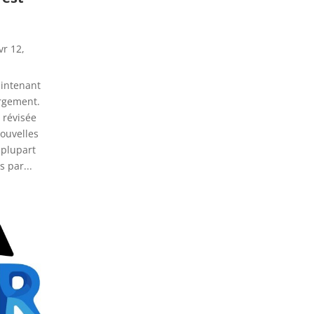
vr 12,
aintenant
rgement.
 révisée
ouvelles
 plupart
 par...