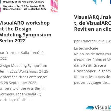
VisualARQ.Insi
VisualARQ workshop
t, de VisualAR
at the Design
Revit en un clic
Modeling Symposium
Berlin 2022
par
Francesc Salla
|
A
La technologie
par
Francesc Salla
|
Août 9,
Rhino.inside.Revit vo
2022
d'exécuter Rhino et V
dans Revit. Grâce à
Design Modeling Symposium
Grasshopper, la géom
Berlin 2022 Workshops: 24-25
Rhino et les objets d
September 2022 Conference:
peuvent voyager de...
26-28 September 2022
University of the Arts Berlin,
Germany. Fees VisualARQ
workshop: Flexible...