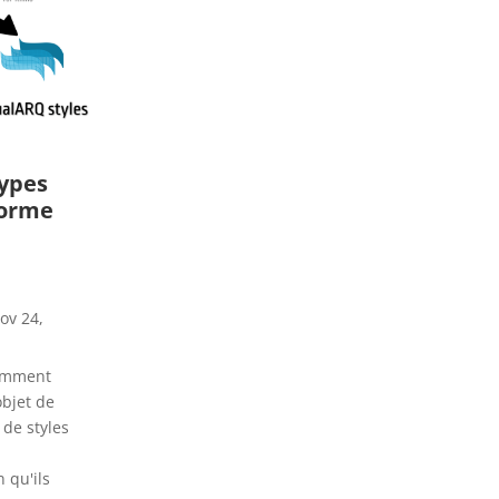
ypes
forme
ov 24,
comment
objet de
de styles
n qu'ils