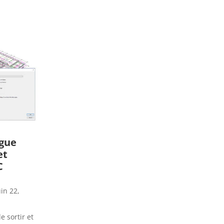
ogue
et
C
uin 22,
e sortir et