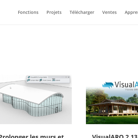
Fonctions
Projets
Télécharger
Ventes
Appre
Prolonger les murs et
VisualARQ 2.13