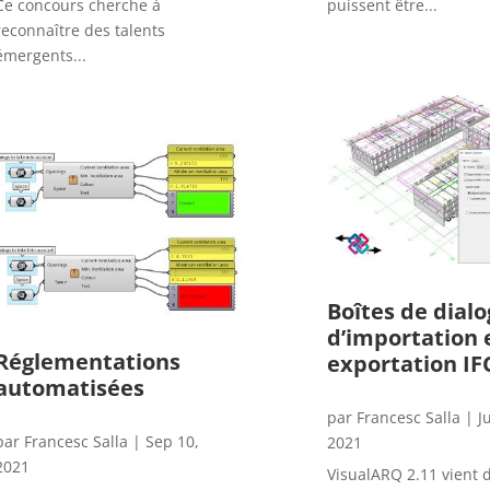
Ce concours cherche à
puissent être...
reconnaître des talents
émergents...
Boîtes de dial
d’importation 
Réglementations
exportation IF
automatisées
par
Francesc Salla
|
J
par
Francesc Salla
|
Sep 10,
2021
2021
VisualARQ 2.11 vient d