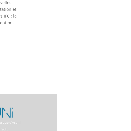
velles
tation et
s IFC : la
 options
arque d’Asuni
 Soft