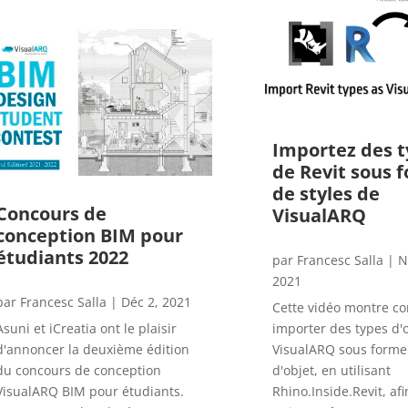
Importez des t
de Revit sous 
de styles de
Concours de
VisualARQ
conception BIM pour
étudiants 2022
par
Francesc Salla
|
N
2021
par
Francesc Salla
|
Déc 2, 2021
Cette vidéo montre 
Asuni et iCreatia ont le plaisir
importer des types d'
d'annoncer la deuxième édition
VisualARQ sous forme 
du concours de conception
d'objet, en utilisant
VisualARQ BIM pour étudiants.
Rhino.Inside.Revit, afi