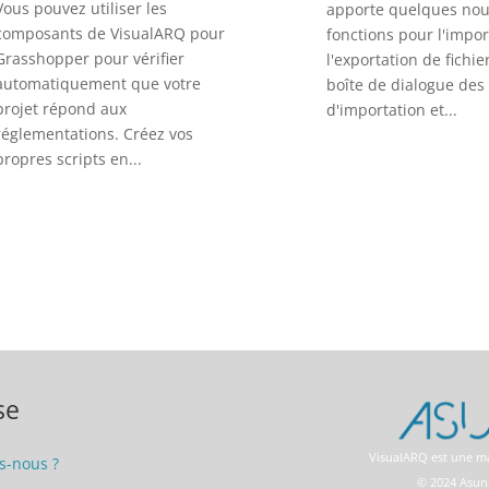
Vous pouvez utiliser les
apporte quelques nou
composants de VisualARQ pour
fonctions pour l'impor
Grasshopper pour vérifier
l'exportation de fichier
automatiquement que votre
boîte de dialogue des
projet répond aux
d'importation et...
réglementations. Créez vos
propres scripts en...
se
VisualARQ est une m
-nous ?
© 2024 Asuni