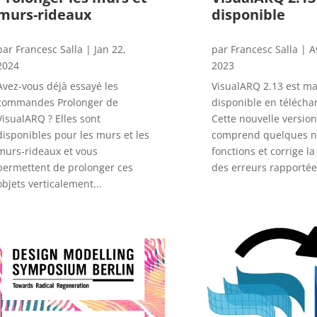
murs-rideaux
disponible
par
Francesc Salla
|
Jan 22,
par
Francesc Salla
|
A
2024
2023
Avez-vous déjà essayé les
VisualARQ 2.13 est m
commandes Prolonger de
disponible en télécha
VisualARQ ? Elles sont
Cette nouvelle version
disponibles pour les murs et les
comprend quelques n
murs-rideaux et vous
fonctions et corrige la
permettent de prolonger ces
des erreurs rapportées
objets verticalement...