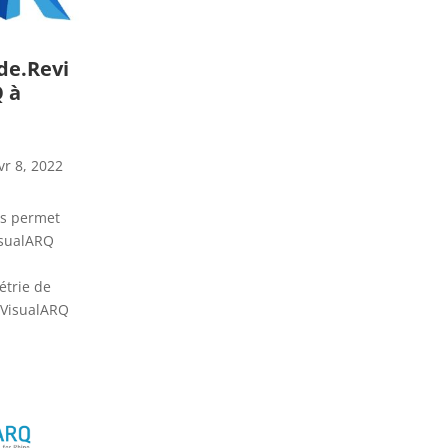
de.Revi
Q à
vr 8, 2022
us permet
isualARQ
étrie de
e VisualARQ