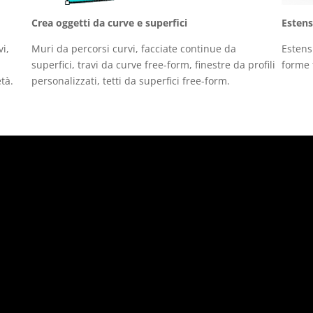
Crea oggetti da curve e superfici
Estens
vi,
Muri da percorsi curvi, facciate continue da
Estens
superfici, travi da curve free-form, finestre da profili
forme 
tà.
personalizzati, tetti da superfici free-form.