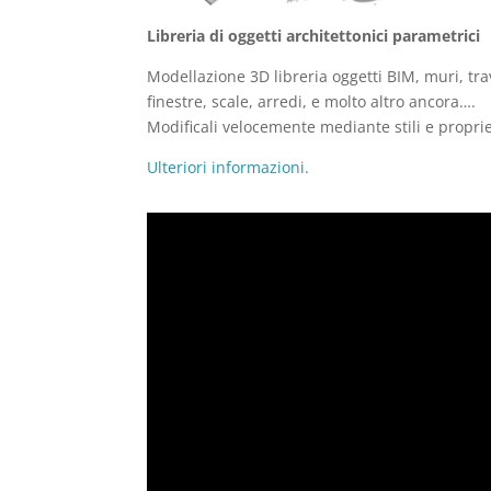
Libreria di oggetti architettonici parametrici
Modellazione 3D libreria oggetti BIM, muri, tra
finestre, scale, arredi, e molto altro ancora….
Modificali velocemente mediante stili e proprie
Ulteriori informazioni.