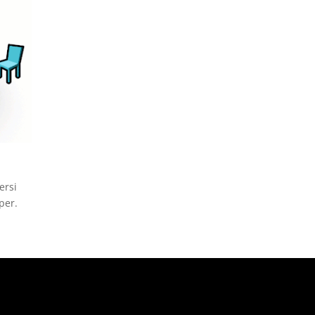
ersi
pper.