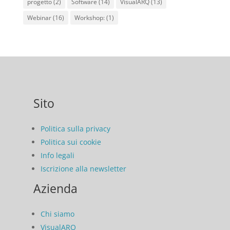
progetto
(2)
Software
(14)
VisualARQ
(13)
Webinar
(16)
Workshop:
(1)
Sito
Politica sulla privacy
Politica sui cookie
Info legali
Iscrizione alla newsletter
Azienda
Chi siamo
VisualARQ